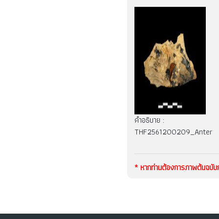
คำอธิบาย :
THF2561200209_Anterio
* หากท่านต้องการภาพต้นฉบั