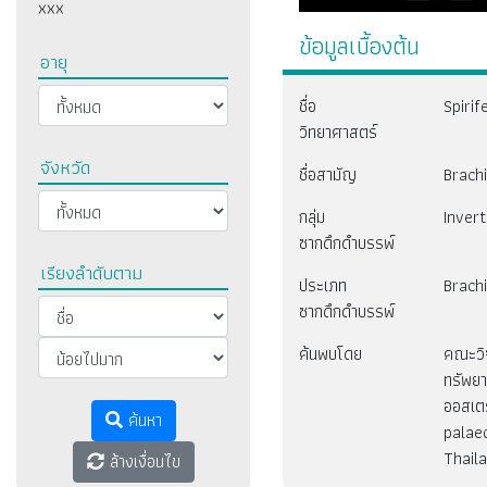
xxx
ข้อมูลเบื้องต้น
อายุ
ชื่อ
Spirif
วิทยาศาสตร์
จังหวัด
ชื่อสามัญ
Brach
กลุ่ม
Inver
ซากดึกดำบรรพ์
เรียงลำดับตาม
ประเภท
Brach
ซากดึกดำบรรพ์
ค้นพบโดย
คณะวิจ
ทรัพย
ออสเตร
ค้นหา
palae
Thail
ล้างเงื่อนไข