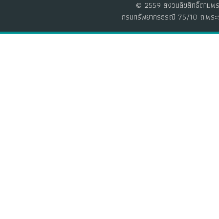
© 2559 สงวนลิขสิทธิ์ตามพร
กรมทรัพยากรธรณี 75/10 ถ.พระร