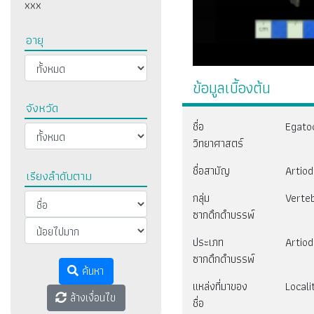
xxx
อายุ
ข้อมูลเบื้องต้น
จังหวัด
ชื่อ
Egatoc
วิทยาศาสตร์
ชื่อสามัญ
Artiod
เรียงลำดับตาม
กลุ่ม
Verte
ซากดึกดำบรรพ์
ประเภท
Artiod
ซากดึกดำบรรพ์
ค้นหา
แหล่งที่มาของ
Local
ล้างเงื่อนไข
ชื่อ