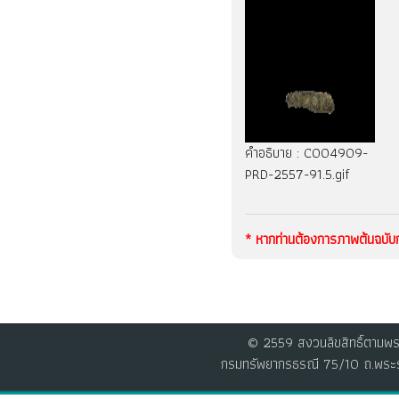
คำอธิบาย : C004909-
PRD-2557-91.5.gif
* หากท่านต้องการภาพต้นฉบั
© 2559 สงวนลิขสิทธิ์ตามพร
กรมทรัพยากรธรณี 75/10 ถ.พระร